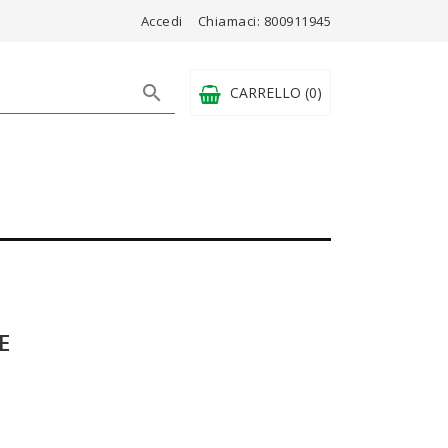
Accedi
Chiamaci:
800911945

CARRELLO
(0)
E